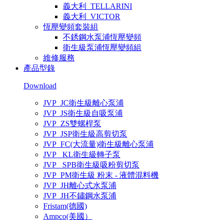
義大利_TELLARINI
義大利_VICTOR
恆壓變頻套裝組
不銹鋼水泵浦恆壓變頻
衛生級泵浦恆壓變頻組
維修服務
產品型錄
Download
JVP_JC衛生級離心泵浦
JVP_JS衛生級自吸泵浦
JVP_ZS雙螺桿泵
JVP_JSP衛生級高剪切泵
JVP_FC(大流量)衛生級離心泵浦
JVP_ KL衛生級轉子泵
JVP_ SPB衛生級吸粉剪切泵
JVP_PM衛生級 粉末 - 液體混料機
JVP_JH離心式水泵浦
JVP_JH不鏽鋼水泵浦
Fristam(德國)
Ampco(美國）