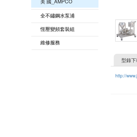
美 國_AMPCO
全不鏽鋼水泵浦
臺 灣_JVP
恆壓變頻套裝組
美 國_MTH
不銹鋼水泵浦恆壓變頻
維修服務
義大利_STAC
衛生級泵浦恆壓變頻組
型錄下
義大利_TELLARINI
http://www
義大利_VICTOR