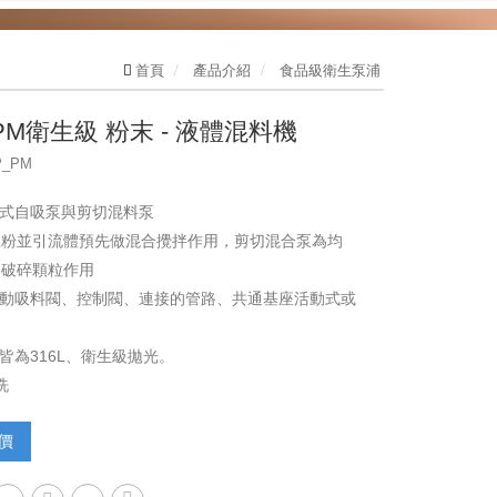
JVP_JH離心式水泵浦
首頁
產品介紹
食品級衛生泵浦
JVP_JH不鏽鋼水泵浦
 PM衛生級 粉末 - 液體混料機
Fristam(德國)
_PM
Ampco(美國）
心式自吸泵與剪切混料泵
CSF（意大利）
吸粉並引流體預先做混合攪拌作用，剪切混合泵為均
、破碎顆粒作用
INOXPA（西班牙）
手動吸料閥、控制閥、連接的管路、共通基座活動式或
STAC（意大利）
台
質皆為316L、衛生級拋光。
SYDEX（意大利）
洗
BPE管式熱交換器（ENERQUIP美國）
價