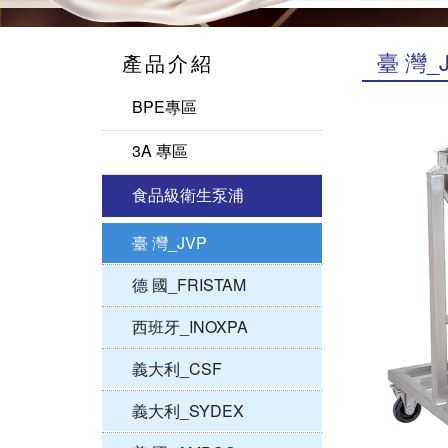
臺 灣_
產品介紹
BPE專區
3A 專區
英 國_FLOTRONIC
食品級衛生泵浦
西班牙_INOXPA
臺 灣_JVP
義大利_OMAC
德 國_FRISTAM
相關元件
西班牙_INOXPA
義大利_CSF
義大利_SYDEX