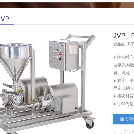
JVP
JVP_
食品級_JVP
● 整合離
自吸泵為
質、乳化
● 漏斗、
固定式機
● 接夜材
● 可CIP清
加入詢