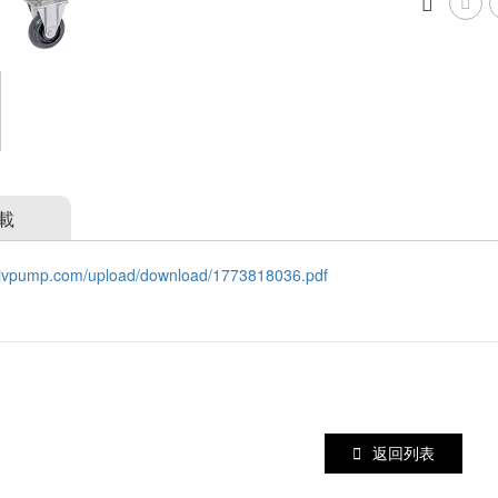
載
.jvpump.com/upload/download/1773818036.pdf
返回列表