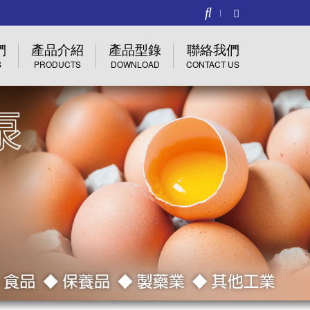
們
產品介紹
產品型錄
聯絡我們
S
PRODUCTS
DOWNLOAD
CONTACT US
BPE專區
JVP_JC衛生級離心泵浦
產品詢問
3A 專區
JVP_JS衛生級自吸泵浦
聯絡我們
食品級衛生泵浦
JVP_ZS雙螺桿泵
異業結盟
戶群
全不鏽鋼水泵浦
JVP_JSP衛生級高剪切泵
其他問題
恆壓變頻套裝組
JVP_FC(大流量)衛生級離心泵浦
維修服務
JVP_ KL衛生級轉子泵
JVP_ SPB衛生級吸粉剪切泵
JVP_PM衛生級 粉末 - 液體混料機