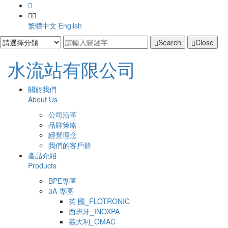
繁體中文
English
Search
Close
水
水流站有限公司
流
主
開
關於我們
啟
About Us
站
導
主
公司沿革
選
覽
有
品牌策略
單
經營理念
Navigation
限
我們的客戶群
產品介紹
公
Products
司
BPE專區
3A 專區
英 國_FLOTRONIC
西班牙_INOXPA
義大利_OMAC