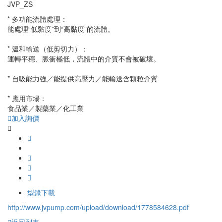
JVP_ZS
* 多功能流體處理：
能處理“低黏度”到“高黏度”的流體。
* 溫和輸送（低剪切力）：
運轉平穩、脈衝極低，流體中的介質不會被破壞。
* 自吸能力強／能提供高壓力／能輸送含顆粒介質
* 應用市場：
食品業／製藥業／化工業
加入詢價
型錄下載
http://www.jvpump.com/upload/download/
1778584628.pdf
返回列表