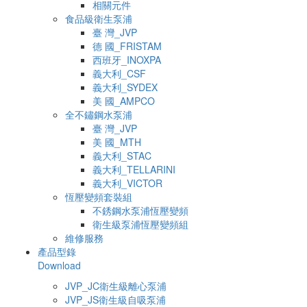
相關元件
食品級衛生泵浦
臺 灣_JVP
德 國_FRISTAM
西班牙_INOXPA
義大利_CSF
義大利_SYDEX
美 國_AMPCO
全不鏽鋼水泵浦
臺 灣_JVP
美 國_MTH
義大利_STAC
義大利_TELLARINI
義大利_VICTOR
恆壓變頻套裝組
不銹鋼水泵浦恆壓變頻
衛生級泵浦恆壓變頻組
維修服務
產品型錄
Download
JVP_JC衛生級離心泵浦
JVP_JS衛生級自吸泵浦