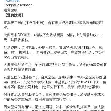
Freight
Description
運費說明
【運費說明
】
接單後二日內(不含例假日)，會有專員與您電聯或簡訊通知確認訂
單。
此商品非DIY商品，4樓以下免收樓層費，5樓以上每層需加收200
元，無回收服務。
配送範圍：台灣本島，外島不接單。實因特殊地型限制(山區、鄉、
鎮、村)、樓梯太小、無法搬運上樓等因素，導致無法配送，本公司
保有出貨的權利。
大型家俱配送不易，配送時間需7至14個工作天，送貨前物流公司將
會與你確認送貨時間。
花蓮全區(花蓮市除外)、台東全區、屏東(屏東市除外)全區及部份偏
遠(山)地區，則需另外收取運費，車趟較少配送約10~20工作天，偏
遠地區由物流公司判定。(您可先行下單，後續由專員和您報價)
保護物流人員的工作安全，賣家無提供吊掛服務，若需以吊車或其
他的吊掛方式吊運，費用將由買方自行支付。
因大型傢俱有組裝、配送的問題，並非一般快速到貨商品，無法指