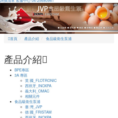
詢價清單
客服中心
04-25680981
Previous
Nex
首頁
產品介紹
食品級衛生泵浦
產品介紹
BPE專區
3A 專區
英 國_FLOTRONIC
西班牙_INOXPA
義大利_OMAC
相關元件
食品級衛生泵浦
臺 灣_JVP
德 國_FRISTAM
西班牙_INOXPA