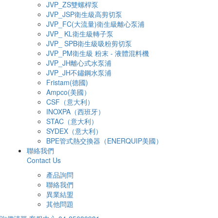
JVP_ZS雙螺桿泵
JVP_JSP衛生級高剪切泵
JVP_FC(大流量)衛生級離心泵浦
JVP_ KL衛生級轉子泵
JVP_ SPB衛生級吸粉剪切泵
JVP_PM衛生級 粉末 - 液體混料機
JVP_JH離心式水泵浦
JVP_JH不鏽鋼水泵浦
Fristam(德國)
Ampco(美國）
CSF（意大利）
INOXPA（西班牙）
STAC（意大利）
SYDEX（意大利）
BPE管式熱交換器（ENERQUIP美國）
聯絡我們
Contact Us
產品詢問
聯絡我們
異業結盟
其他問題